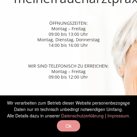
ÖFFNUNGSZEITEN:
Montag – Freitag
09:00 bis 13:00 Uhr
Montag, Dienstag, Donnerstag
14:00 bis 16:00 Uhr
WIR SIND TELEFONISCH ZU ERREICHEN:
Montag – Freitag
09:00 bis 12:00 Uhr
TERMINE NACH VEREINBARUNG
×
Wir verarbeiten zum Betrieb dieser Website personenbezogene
Telefon: 07221 82022
E-Mail: mail@meinefrauenarztpraxis.de
Daten nur im technisch unbedingt notwendigen Umfang.
Alle Details dazu in unserer
Datenschutzerklärung
|
Impressum.
Ok